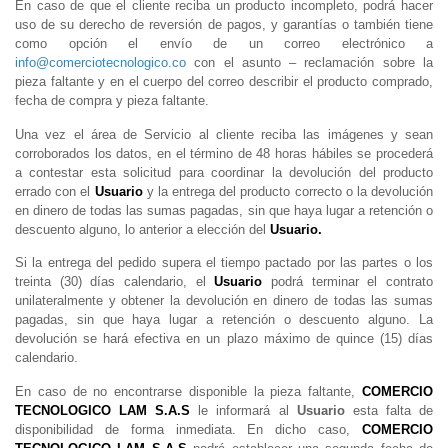
En caso de que el cliente reciba un producto incompleto, podrá hacer
uso de su derecho de reversión de pagos, y garantías o también tiene
como opción el envío de un correo electrónico a
info@comerciotecnologico.co
con el asunto – reclamación sobre la
pieza faltante y en el cuerpo del correo describir el producto comprado,
fecha de compra y pieza faltante.
Una vez el área de Servicio al cliente reciba las imágenes y sean
corroborados los datos, en el término de 48 horas hábiles se procederá
a contestar esta solicitud para coordinar la devolución del producto
errado con el
Usuario
y la entrega del producto correcto o la devolución
en dinero de todas las sumas pagadas, sin que haya lugar a retención o
descuento alguno, lo anterior a elección del
Usuario.
Si la entrega del pedido supera el tiempo pactado por las partes o los
treinta (30) días calendario, el
Usuario
podrá terminar el contrato
unilateralmente y obtener la devolución en dinero de todas las sumas
pagadas, sin que haya lugar a retención o descuento alguno. La
devolución se hará efectiva en un plazo máximo de quince (15) días
calendario.
En caso de no encontrarse disponible la pieza faltante,
COMERCIO
TECNOLOGICO LAM S.A.S
le informará al
Usuario
esta falta de
disponibilidad de forma inmediata. En dicho caso,
COMERCIO