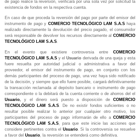
de pago realice la reversión, verificará por una sola vez por solicitud la
existencia de fondos en la respectiva cuenta.
En caso de que proceda la reversión del pago por parte del emisor del
instrumento de pago y
COMERCIO TECNOLÓGICO LAM S.A.S
haya
realizado directamente la devolución del precio pagado, el consumidor
será responsable de devolver los recursos directamente al
COMERCIO
TECNOLÓGICO LAM S.A.S
.
En el evento que existiere controversia entre
COMERCIO
TECNOLÓGICO LAM S.A.S
y el
Usuario
derivada de una queja y esta
fuere resuelta por autoridad judicial o administrativa a favor del
proveedor, el emisor del instrumento de pago, en conjunto con los
demás participantes del proceso de pago, una vez haya sido notificado
de la decisión, y siempre que ello fuere posible, cargará definitivamente
la transacción reclamada al depósito bancario o instrumento de pago
correspondiente o la debitará de la cuenta corriente o de ahorros del el
Usuario
,
y el dinero será puesto a disposición de
COMERCIO
TECNOLÓGICO LAM S.A.S
. De no existir fondos suficientes o no
resultar posible realizar lo anterior por cualquier otro motivo, los
participantes del proceso de pago informarán de ello a
COMERCIO
TECNOLÓGICO LAM S.A.S
, para que este inicie las acciones que
considere pertinentes contra el
Usuario
. Si la controversia se resuelve
a favor del
Usuario
, la reversión se entenderá como definitiva.