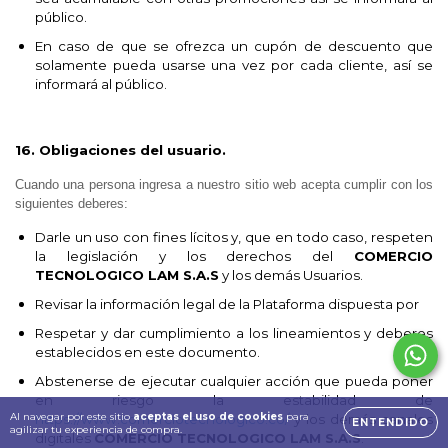
público.
En caso de que se ofrezca un cupón de descuento que
solamente pueda usarse una vez por cada cliente, así se
informará al público.
16. Obligaciones del usuario.
Cuando una persona ingresa a nuestro sitio web acepta cumplir con los
siguientes deberes:
Darle un uso con fines lícitos y, que en todo caso, respeten
la legislación y los derechos del
COMERCIO
TECNOLOGICO LAM S.A.S
y los demás Usuarios.
Revisar la información legal de la Plataforma dispuesta por
Respetar y dar cumplimiento a los lineamientos y deberes
establecidos en este documento.
Abstenerse de ejecutar cualquier acción que pueda poner
en riesgo la estabilidad de
Al navegar por este sitio
aceptas el uso de cookies
para
https://www.comerciotecnologico.co/
y los demás canales
ENTENDIDO
agilizar tu experiencia de compra.
digitales
COMERCIO TECNOLOGICO LAM S.A.S
.