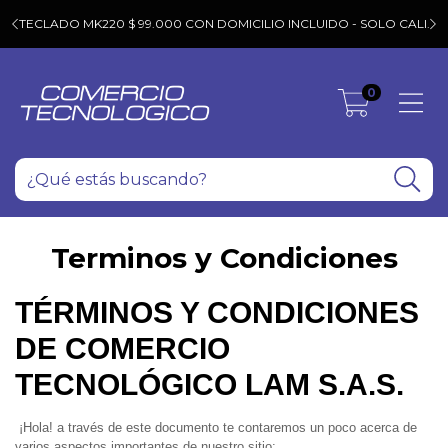
T
C
TECLADO MK220 $ 99.000 CON DOMICILIO INCLUIDO - SOLO CALI.
0
Terminos y Condiciones
TÉRMINOS Y CONDICIONES
DE COMERCIO
TECNOLÓGICO LAM S.A.S.
¡Hola! a través de este documento te contaremos un poco acerca de
varios aspectos importantes de nuestro sitio: