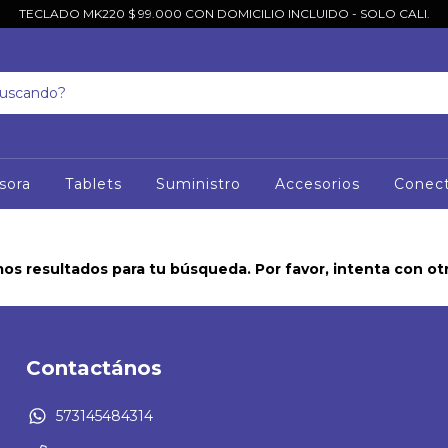
TECLADO MK220 $ 99.000 CON DOMICILIO INCLUIDO - SOLO CALI.
sora
Tablets
Suministro
Accesorios
Conect
s resultados para tu búsqueda. Por favor, intenta con otro
Contactános
573145484314