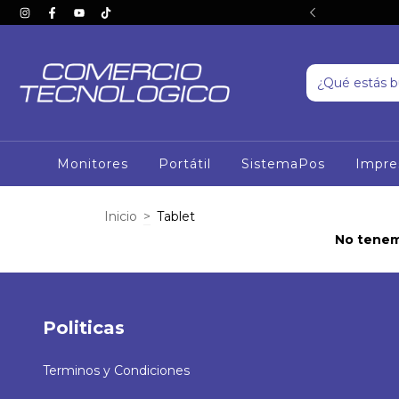
IOR FULL- COLOR PAN TILT TIPO DOMO (4MM)
Monitores
Portátil
SistemaPos
Impre
Inicio
>
Tablet
No tenemo
Politicas
Terminos y Condiciones