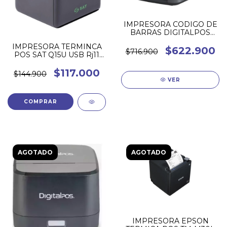
IMPRESORA CODIGO DE
BARRAS DIGITALPOS
DIG-2406T PRO
IMPRESORA TERMINCA
$622.900
$716.900
POS SAT Q15U USB Rj11
NEGRO 58MM
$117.000
$144.900
VER
AGOTADO
AGOTADO
IMPRESORA EPSON