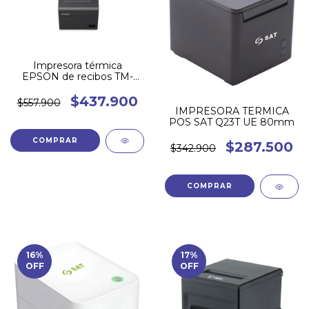
Impresora térmica
EPSON de recibos TM-
T20IIIL-001
$437.900
$557.900
IMPRESORA TERMICA
POS SAT Q23T UE 80mm
$287.500
$342.900
16
%
17
%
OFF
OFF