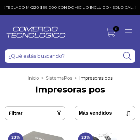
T
C
TECLADO MK220 $ 99.000 CON DOMICILIO INCLUIDO - SOLO CALI.
0
Inicio
>
SistemaPos
>
Impresoras pos
Impresoras pos
Filtrar
23
%
23
%