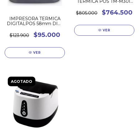
TERMICA POS TM-M30II
80MM
$764.500
$805.000
IMPRESORA TERMICA
DIGITALPOS 58mm DIG-
ISH58 USB
VER
$95.000
$123.900
VER
AGOTADO