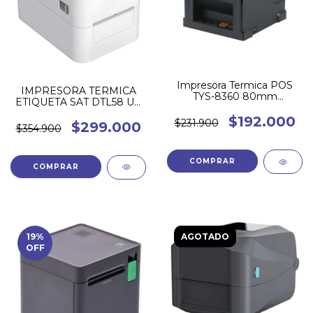
Impresora Termica POS
IMPRESORA TERMICA
TYS-8360 80mm
ETIQUETA SAT DTL58 UE
USB+LAN
76mm
$192.000
$231.900
$299.000
$354.900
COMPRAR
19
%
AGOTADO
OFF