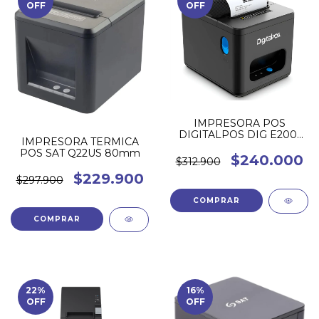
OFF
OFF
IMPRESORA POS
DIGITALPOS DIG E200I
IMPRESORA TERMICA
USB USB+LAN 80mm
POS SAT Q22US 80mm
$240.000
$312.900
$229.900
$297.900
COMPRAR
22
%
16
%
OFF
OFF