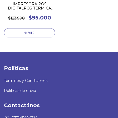
IMPRESORA POS
DIGITALPOS TERMICA
58mm Bluetooth Dig-
ish58-bt
$95.000
$123.900
VER
Politicas
Terminos y Condiciones
Politicas de envio
Contactános
573145484314