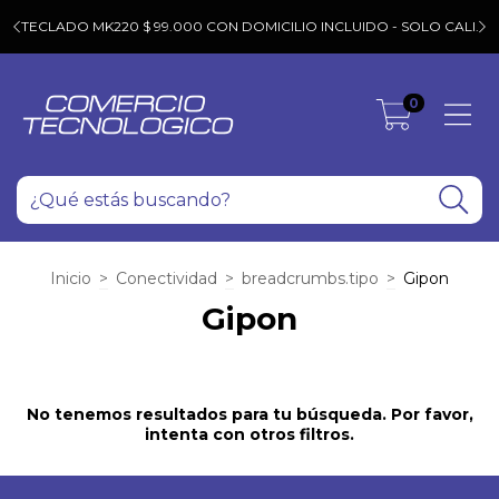
T
C
TECLADO MK220 $ 99.000 CON DOMICILIO INCLUIDO - SOLO CALI.
0
Inicio
>
Conectividad
>
breadcrumbs.tipo
>
Gipon
Gipon
No tenemos resultados para tu búsqueda. Por favor,
intenta con otros filtros.