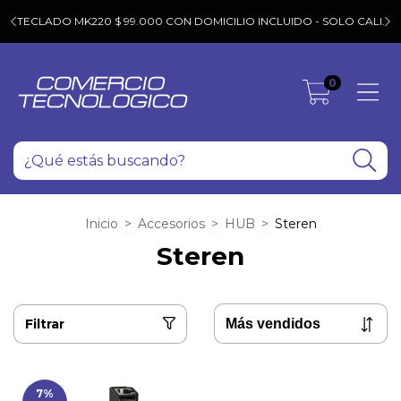
T
C
TECLADO MK220 $ 99.000 CON DOMICILIO INCLUIDO - SOLO CALI.
0
Inicio
>
Accesorios
>
HUB
>
Steren
Steren
Filtrar
7
%